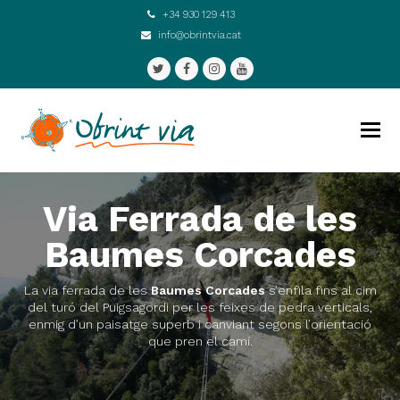
+34 930 129 413
info@obrintvia.cat
Twitter
Facebook
Instagram
Youtube
Via Ferrada de les
Baumes Corcades
La via ferrada de les
Baumes Corcades
s’enfila fins al cim
del turó del Puigsagordi per les feixes de pedra verticals,
enmig d’un paisatge superb i canviant segons l’orientació
que pren el camí.