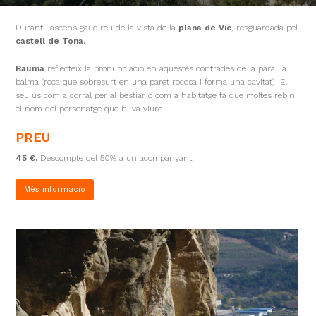
Durant l’ascens gaudireu de la vista de la
plana de Vic
, resguardada pel
castell de Tona.
Bauma
reflecteix la pronunciació en aquestes contrades de la paraula
balma (roca que sobresurt en una paret rocosa i forma una cavitat). El
seu ús com a corral per al bestiar o com a habitatge fa que moltes rebin
el nom del personatge que hi va viure.
PREU
45 €.
Descompte del 50% a un acompanyant.
Més informació