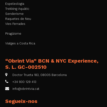
Espeleologia
Trekking Aquàtic
Senderisme
Raquetes de Neu
Vies Ferrades
Piragüisme
Viatges a Costa Rica
“Obrint Via” BCN & NYC Experience,
S. L. GC-002510
Doctor Trueta 183, 08005 Barcelona
+34 930 129 413
info@obrintvia.cat
Segueix-nos