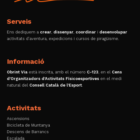
Serveis
Ens dediquem a
crear
,
dissenyar
,
coordinar
i
desenvolupar
activitats d’aventura, expedicions i cursos de piragüisme.
Informació
Obrint Via
està inscrita, amb el número
C-123
, en el
Cens
d’Organitzadors d’Activitats Físicoesportives
en el medi
natural del
Consell Català de l’Esport
.
Activitats
Ascensions
Bicicleta de Muntanya
Descens de Barrancs
Escalada