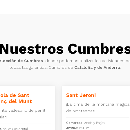
Nuestros Cumbre
elección de Cumbres
donde podemos realizar las actividades d
todas las garantías: Cumbres de
Cataluña y de Andorra
:
ola de Sant
Sant Jeroni
enç del Munt
¡La cima de la montaña mágica
nte vallesano de perfil
de Montserrat!
lar!
Comarcas
: Anoia y Bages.
Altitud:
1236 m.
a:
Vallès Occidental.