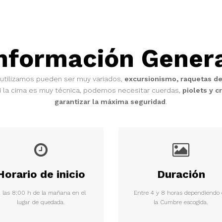
nformación Gener
utilizamos pueden ser muy variados,
excursionismo, raquetas de
si la cima es muy técnica, podemos necesitar cuerdas,
piolets y 
garantizar la máxima seguridad
.
Horario de inicio
Duración
 las 8:00 h de la mañana en el
Entre 4 y 8 horas dependiendo
lugar de quedada.
la Cumbre escogida.