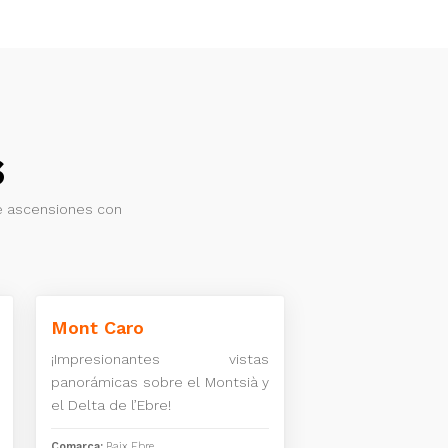
s
e ascensiones con
Mont Caro
¡Impresionantes vistas
panorámicas sobre el Montsià y
el Delta de l’Ebre!
Comarca:
Baix Ebre.