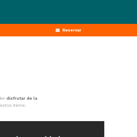
Reservar
der
disfrutar de la
estos items: