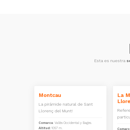
Esta es nuestra
s
Montcau
La M
Llor
La pirámide natural de Sant
Refere
Llorenç del Munt!
particu
Comarca
: Vallès Occidental y Bages.
Altitud:
1057 m.
Comarc