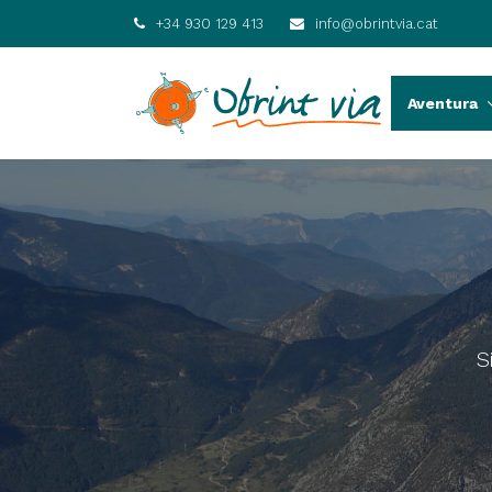
+34 930 129 413
info@obrintvia.cat
Aventura
S