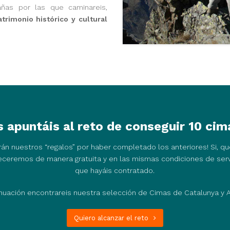
as por las que caminareis,
atrimonio histórico y cultural
 apuntáis al reto de conseguir 10 ci
án nuestros “regalos” por haber completado los anteriores! Si, q
freceremos de manera gratuita y en las mismas condiciones de ser
que hayáis contratado.
nuación encontrareis nuestra selección de Cimas de Catalunya y 
Quiero alcanzar el reto