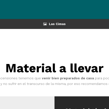
Las Cimas
Material a llevar
 ascensiones tenemos que
venir bien preparados de casa
para po
y no sufrir en el transcurso de la misma, por eso recomendamos 