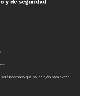
co y de seguridad
:
nts.
s
será necesario que os las fijéis para evitar