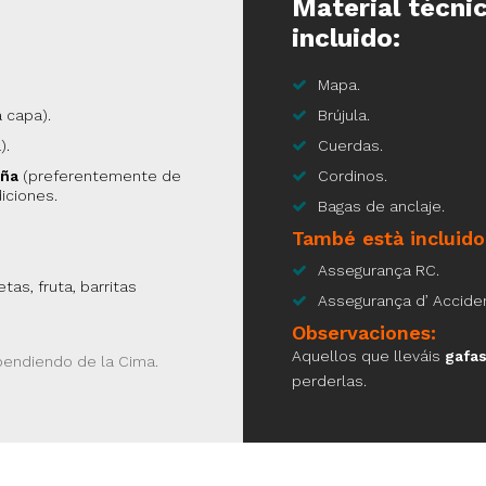
Material técni
incluido:
Mapa.
 capa).
Brújula.
).
Cuerdas.
aña
(preferentemente de
Cordinos.
iciones.
Bagas de anclaje.
També està incluido
Assegurança RC.
tas, fruta, barritas
Assegurança d’ Accide
Observaciones:
Aquellos que lleváis
gafa
endiendo de la Cima.
perderlas.