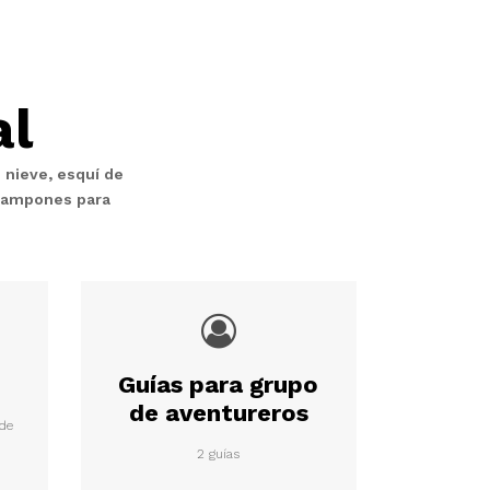
al
 nieve, esquí de
crampones para
Guías para grupo
de aventureros
 de
2 guías