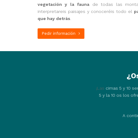
vegetación y la fauna
de todas las montañ
interpretareis paisajes y conoceréis todo el
p
que hay detrás
.
Pedir información
¿Os
¡Las
cimas
5
y
10
ser
5 y la 10 os los o
A conti