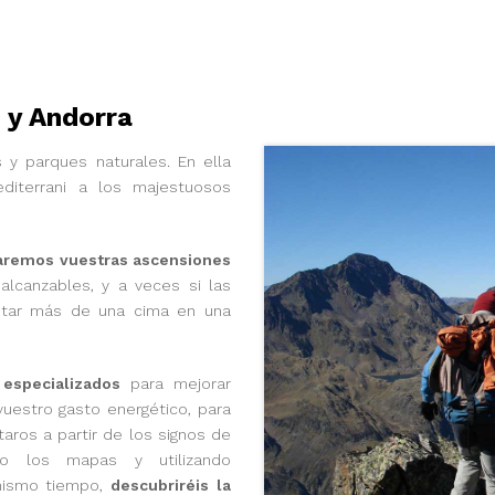
 y Andorra
 y parques naturales. En ella
diterrani a los majestuosos
caremos vuestras ascensiones
lcanzables, y a veces si las
etar más de una cima en una
especializados
para mejorar
vuestro gasto energético, para
taros a partir de los signos de
ndo los mapas y utilizando
 mismo tiempo,
descubriréis la