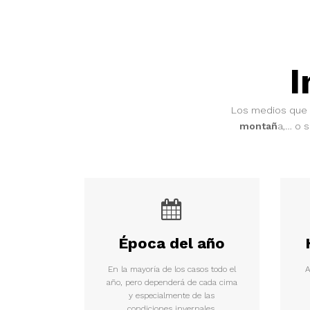
I
Los medios que 
montañ
a,… o 
Época del año
En la mayoría de los casos todo el
A
año, pero dependerá de cada cima
y especialmente de las
condiciones invernales.